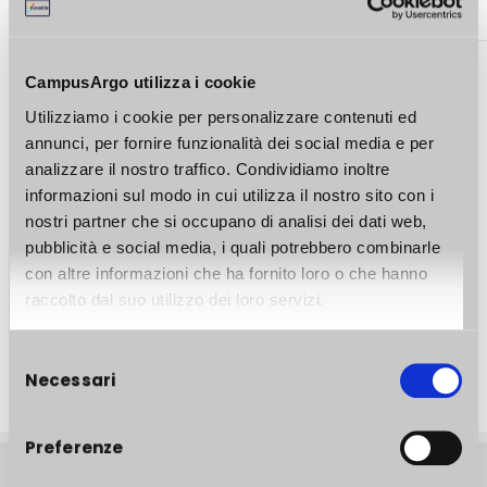
Lezione DEMO
CampusArgo utilizza i cookie
Utilizziamo i cookie per personalizzare contenuti ed
annunci, per fornire funzionalità dei social media e per
analizzare il nostro traffico. Condividiamo inoltre
informazioni sul modo in cui utilizza il nostro sito con i
nostri partner che si occupano di analisi dei dati web,
pubblicità e social media, i quali potrebbero combinarle
con altre informazioni che ha fornito loro o che hanno
raccolto dal suo utilizzo dei loro servizi.
Selezione
Necessari
del
consenso
Preferenze
About POK