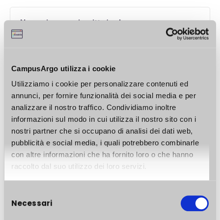
Non sei ancora iscritto/a al corso per
visualizzarne il contenuto.
Accedi
registrati
o
e poi iscriviti a questo corso.
CampusArgo utilizza i cookie
Utilizziamo i cookie per personalizzare contenuti ed
annunci, per fornire funzionalità dei social media e per
analizzare il nostro traffico. Condividiamo inoltre
informazioni sul modo in cui utilizza il nostro sito con i
nostri partner che si occupano di analisi dei dati web,
pubblicità e social media, i quali potrebbero combinarle
con altre informazioni che ha fornito loro o che hanno
raccolto dal suo utilizzo dei loro servizi.
Selezione
Necessari
del
consenso