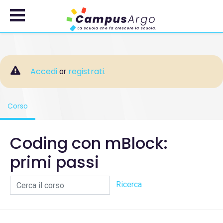
Passa al contenuto principale
Accedi
registrati
or
.
Corso
, current location
Coding con mBlock:
primi passi
Cerca il corso
Ricerca