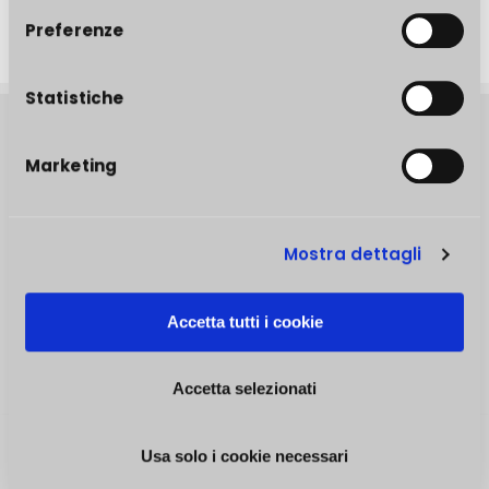
Preferenze
Statistiche
About POK
Marketing
Mostra dettagli
COS'È CAMPUS
I NOSTRI DOCENTI
Accetta tutti i cookie
CONTATTI
Accetta selezionati
Usa solo i cookie necessari
SEGUICI SUI SOCIAL