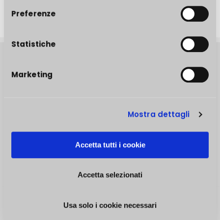
Preferenze
Statistiche
About POK
Marketing
Mostra dettagli
COS'È CAMPUS
I NOSTRI DOCENTI
Accetta tutti i cookie
CONTATTI
Accetta selezionati
Usa solo i cookie necessari
SEGUICI SUI SOCIAL