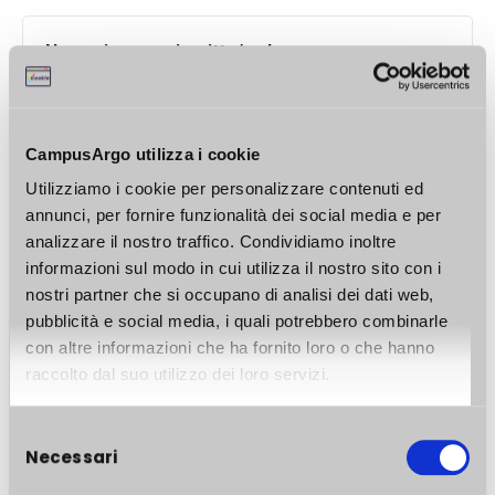
Non sei ancora iscritto/a al corso per
visualizzarne il contenuto.
Accedi
registrati
o
e poi iscriviti a questo corso.
CampusArgo utilizza i cookie
Utilizziamo i cookie per personalizzare contenuti ed
annunci, per fornire funzionalità dei social media e per
analizzare il nostro traffico. Condividiamo inoltre
informazioni sul modo in cui utilizza il nostro sito con i
nostri partner che si occupano di analisi dei dati web,
pubblicità e social media, i quali potrebbero combinarle
con altre informazioni che ha fornito loro o che hanno
raccolto dal suo utilizzo dei loro servizi.
Selezione
Necessari
del
consenso